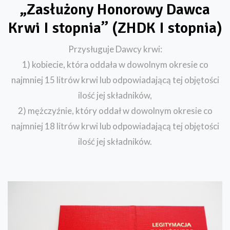
„Zasłużony Honorowy Dawca
Krwi I stopnia” (ZHDK I stopnia)
Przysługuje Dawcy krwi:
1) kobiecie, która oddała w dowolnym okresie co
najmniej 15 litrów krwi lub odpowiadającą tej objętości
ilość jej składników,
2) mężczyźnie, który oddał w dowolnym okresie co
najmniej 18 litrów krwi lub odpowiadającą tej objętości
ilość jej składników.