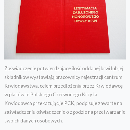
Zaświadczenie potwierdzające ilość oddanej krwi lub jej
składników wystawiają pracownicy rejestracji centrum
Krwiodawstwa, celem przedłożenia przez Krwiodawcę
w placówce Polskiego Czerwonego Krzyża.
Krwiodawca przekazując je PCK, podpisuje zawarte na
zaświadczeniu oświadczenie o zgodzie na przetwarzanie
swoich danych osobowych.