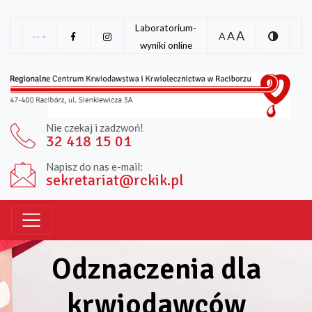
Laboratorium-
A
A
A
wyniki online
Nie czekaj i zadzwoń!
32 418 15 01
Napisz do nas e-mail:
sekretariat@rckik.pl
Odznaczenia dla
krwiodawców