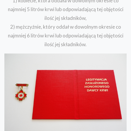
1) kobiecie, która oddała w dowolnym okresie co
najmniej 5 litrów krwi lub odpowiadającą tej objętości
ilość jej składników,
2) mężczyźnie, który oddał w dowolnym okresie co
najmniej 6 litrów krwi lub odpowiadającą tej objętości
ilość jej składników.