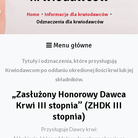
Home
Informacje dla krwiodawców
>
>
Odznaczenia dla krwiodawców
Menu główne
Tytuły i odznaczenia, które przysługują
Krwiodawcom po oddaniu określonej ilości krwi lub jej
składników.
„Zasłużony Honorowy Dawca
Krwi III stopnia” (ZHDK III
stopnia)
Przysługuje Dawcy krwi: