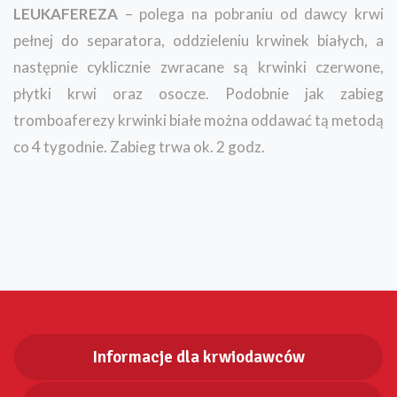
LEUKAFEREZA
– polega na pobraniu od dawcy krwi
pełnej do separatora, oddzieleniu krwinek białych, a
następnie cyklicznie zwracane są krwinki czerwone,
płytki krwi oraz osocze. Podobnie jak zabieg
tromboaferezy krwinki białe można oddawać tą metodą
co 4 tygodnie. Zabieg trwa ok. 2 godz.
Informacje dla krwiodawców