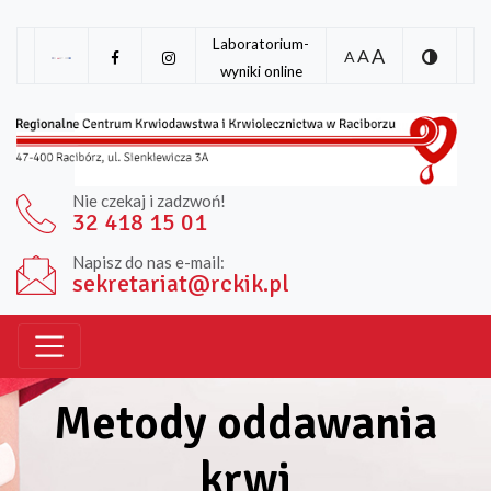
Laboratorium-
A
A
A
wyniki online
Nie czekaj i zadzwoń!
32 418 15 01
Napisz do nas e-mail:
sekretariat@rckik.pl
Metody oddawania
krwi