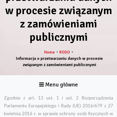
w procesie związanym
z zamówieniami
publicznymi
Home
RODO
>
>
Informacja o przetwarzaniu danych w procesie
związanym z zamówieniami publicznymi
Menu główne
Zgodnie z art. 13 ust. 1 i ust. 2 Rozporządzenia
Parlamentu Europejskiego i Rady (UE) 2016/679 z 27
kwietnia 2016 r. w sprawie ochrony osób fizycznych w