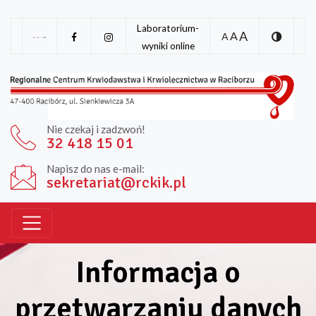
Laboratorium-
A
A
A
wyniki online
Nie czekaj i zadzwoń!
32 418 15 01
Napisz do nas e-mail:
sekretariat@rckik.pl
Informacja o
przetwarzaniu danych