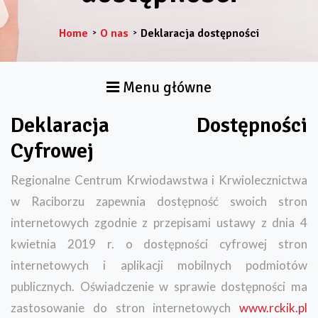
Home
O nas
Deklaracja dostępności
>
>
Menu główne
Deklaracja Dostępności
Cyfrowej
Regionalne Centrum Krwiodawstwa i Krwiolecznictwa
w Raciborzu zapewnia dostępność swoich stron
internetowych zgodnie z przepisami ustawy z dnia 4
kwietnia 2019 r. o dostępności cyfrowej stron
internetowych i aplikacji mobilnych podmiotów
publicznych. Oświadczenie w sprawie dostępności ma
zastosowanie do stron internetowych
www.rckik.pl