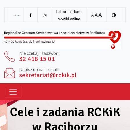
Laboratorium-
A
A
A
wyniki online
Nie czekaj i zadzwoń!
32 418 15 01
Napisz do nas e-mail:
sekretariat@rckik.pl
Cele i zadania RCKiK
w Raciborzu